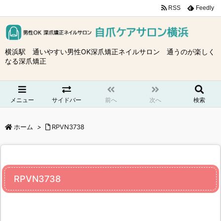
RSS
Feedly
横浜駅 通いやすい男性OK深爪矯正ネイルサロン 通うのが楽しく
なる深爪矯正
メニュー
サイドバー
前へ
次へ
検索
ホーム
>
RPVN3738
RPVN3738