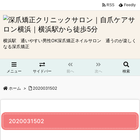
RSS
Feedly
横浜駅 通いやすい男性OK深爪矯正ネイルサロン 通うのが楽しく
なる深爪矯正
メニュー
サイドバー
前へ
次へ
検索
ホーム
>
2020031502
2020031502